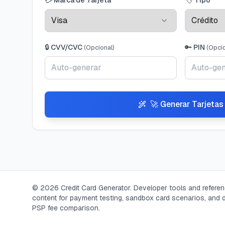
💳
Marca de Tarjeta
🏷️
Tipo
🔒
CVV/CVC
🔑
PIN
(
Opcional
)
(
Opci
🚀
Generar Tarjetas
© 2026 Credit Card Generator. Developer tools and refere
content for payment testing, sandbox card scenarios, and d
PSP fee comparison.