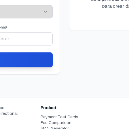
para crear d
onal
)
nce
Product
irectional
Payment Test Cards
Fee Comparison
IBAN Generator